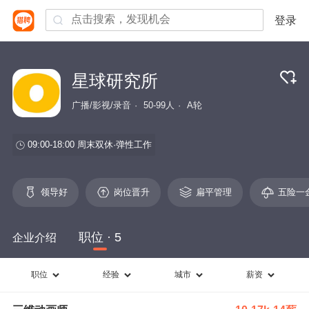
登录
星球研究所
广播/影视/录音
50-99人
A轮
09:00-18:00
周末双休
弹性工作
领导好
岗位晋升
扁平管理
五险一
职位 · 5
企业介绍
职位
经验
城市
薪资