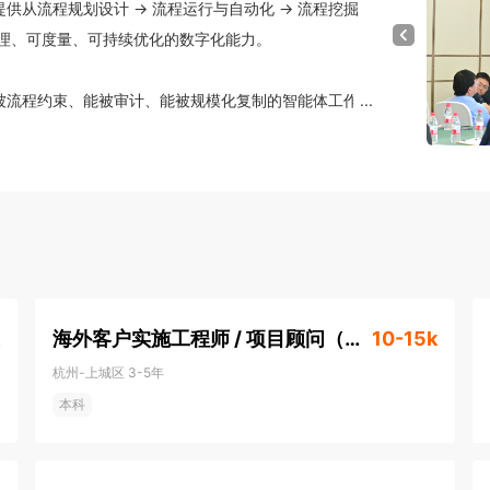
客户提供从流程规划设计 → 流程运行与自动化 → 流程挖掘
理、可度量、可持续优化的数字化能力。

而是能被流程约束、能被审计、能被规模化复制的智能体工作
...
ent、自动化与流程治理融合到一套平台里，面向真实的复杂业
户，覆盖汽车、芯片半导体、电子电器、能源化工、医药医
业单位等多个行业；客户包括多地省市政府、央国企与 
海外客户实施工程师 / 项目顾问（远程交付）
10-15k
杭州-上城区
3-5年
本科
artner 全球 EBPA 代表厂商；均是国内行业首 家且唯 