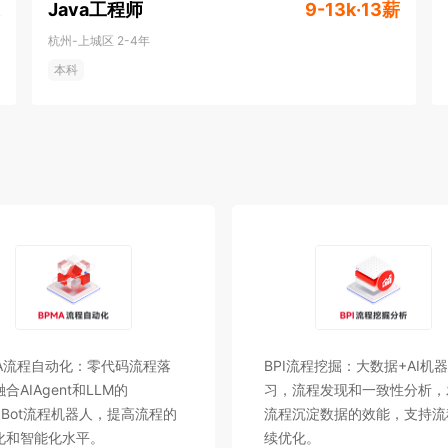
Java工程师
9-13k·13薪
杭州-上城区
2-4年
本科
）”，流程就是企业落地的主战场。你将参与打造 AI × 流程 
是 全流程、全链路、全要素 的整合：把流程设计、运行、自


界 500 强 这类“真正复杂、真正高要求、真正影响
获得更大的职责与发展空间。我们看结果、让优秀的人
MA流程自动化：零代码流程落
BPI流程挖掘：大数据+AI机
合AIAgent和LLM的
习，流程发现和一致性分析，
haBot流程机器人，提高流程的
流程沉淀数据的效能，支持流
化和智能化水平。
续优化。