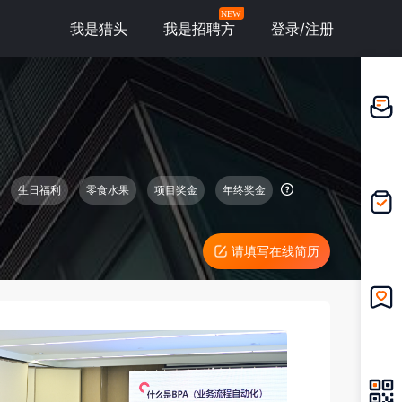
NEW
我是猎头
我是招聘方
登录/注册
邀请应
聘
生日福利
零食水果
项目奖金
年终奖金
我的投
递
请填写在线简历
我的收
藏