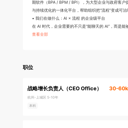
期软件（BPA / BPM / BPI），为大型企业与政府
与持续优化的一体化平台，帮助组织把“流程”变成可治
• 我们在做什么：AI × 流程 的企业级平台

在 AI 时代，企业需要的不只是“能聊天的 AI”，
方式。AlphaFlow 以“流程为骨架”，把 AI、Ag
查看全部
务场景持续打磨交付能力。

• 规模与客户：核心场景、高用户粘性

我们已服务 1500+ 家国内外大中型企业与政府客
疗、新能源、机械设备、消费零售、军工航天及政府事
职位
500 强/上市公司。

• 行业认可与里程碑

战略增长负责人（CEO Office）
30-60k
   1）全栈自研核心引擎技术：产品完全自主研发，体系完整，拥有面向大中型组织的复杂流程引擎和机器算
杭州-上城区
5-10年
法。

本科
   2）资本与成长：2021 年获 5000 万 A 轮融资，2023 年 获1 亿元 B 轮融资。

   3）Gartner 认可：2025 年 AlphaFlow BPMA 入选 Gartner BPA 代表厂商，AlphaFlow BPI 入选 Gartner 
流程挖掘相关榜单；2024 年 AlphaFlow BPA 入选 G