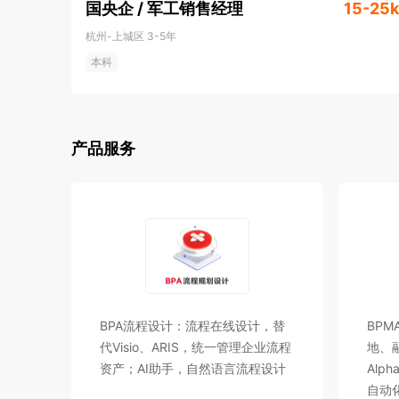
国央企 / 军工销售经理
一。

15-25k
  4）体系与资质：国家高新技术企业、浙江省重点专精特新企业，拥有 ISO 系列体系认证、CMMI 等认证。

杭州-上城区
3-5年
本科
• 为什么加入微宏 AlphaFlow？

1）AI 浪潮中的“流程主场”

当行业从“AI 生成内容”走向“AI 完成任务（Agents
产品服务
× 治理 的下一代工作方式。AlphaFlow 正在做的
动化、集成、挖掘与 AI/Agent 融为一体。

2）你将和“最顶级的客户”一起，把 AI 做进企业核心流程
我们服务的不是长尾小项目，而是 央国企、行业龙头、世
大”的客户。在这些场景里，AI进入 关键业务流程。

3）发展没有天花板：空间大、机会多、成长快

在微宏，成长与机会强绑定：越能主动快速成长，越能
BPA流程设计：流程在线设计，替
BP
被看见、被放大。

代Visio、ARIS，统一管理企业流程
地、融
资产；AI助手，自然语言流程设计
Alp
• 我们的使命愿景与文化

自动