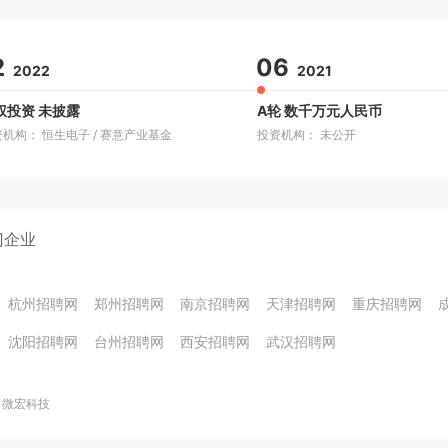
2
06
2022
2021
权投资 未披露
A轮 数千万元人民币
资机构： 恒生电子
/
赛意产业基金
投资机构： 未公开
门企业
杭州招聘网
郑州招聘网
南京招聘网
天津招聘网
重庆招聘网
沈阳招聘网
台州招聘网
西安招聘网
武汉招聘网
微宏科技