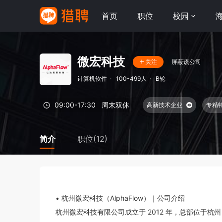
首页
职位
校园
微宏科技
屏蔽该公司
关注
计算机软件
·
100-499人
·
B轮
09:00-17:30
周末双休
高新技术企业
专精
简介
职位(12)
• 杭州微宏科技（AlphaFlow）｜公司介绍

杭州微宏科技有限公司成立于 2012 年，总部位于