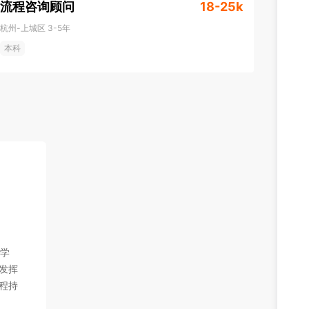
流程咨询顾问
18-25k
杭州-上城区
3-5年
本科
器学
发挥
程持