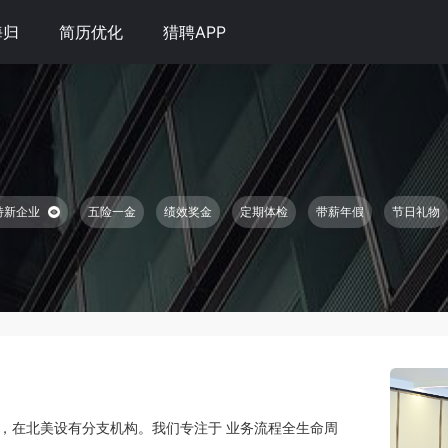
海归
简历优化
猎聘APP
特新企业
五险一金
绩效奖金
定期体检
带薪年假
节日礼物
杭州，在北美设有分支机构。我们专注于 业务流程全生命周