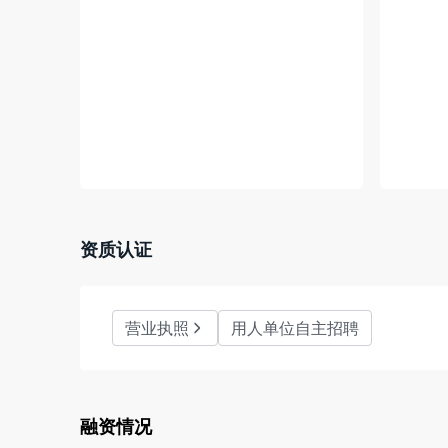
   1）使命/愿景：通过数字科技让流程更智能，成为客户信赖的流程数字化合作伙伴。

   2）价值观：持续创造客户价值

资质认证
营业执照
用人单位自主招聘
融资情况