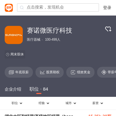
登录
赛诺微医疗科技
医疗器械
100-499人
周末双休
年底双薪
股票期权
绩效奖金
带薪
职位 · 84
企业介绍
职位
经验
城市
薪资