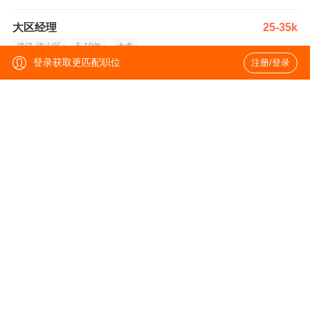
大区经理
25-35k
武汉-洪山区
5-10年
大专
登录获取更匹配职位
注册/登录
机械结构工程师（有源耗材）
21-30k
北京-朝阳区
3-8年
本科
大区经理（江西）
25-35k·24薪
南昌-南昌县
5-10年
本科
大区经理（安徽）
25-35k·24薪
合肥-蜀山区
5-10年
本科
海外战略市场总监
50-80k·20薪
北京-朝阳区
8年以上
统招本科