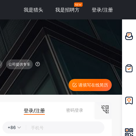
NEW
我是猎头
我是招聘方
登录/注册
邀请应
聘
公司提供专车
我的投
递
请填写在线简历
登录/注册
密码登录
我的收
藏
+86