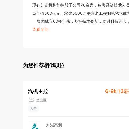
现有分支机构和控股子公司70余家，各类经济技术人员
成产值500亿元、承建5000万平方米工程的总承包能力
    集团成立60多年来，坚持技术创新，促进科技进步，在大型公共建筑、民用建筑和工业建筑等领域，积累了行业
领先的科技优势，拥有国家和省部级企业技术中心、院
查看全部
业和地方标准20项；拥有国家专利50项，国家级、省
技进步奖、技术创新奖76项。

    多年来，集团始终把质量和诚信视作企业的生命，坚持“塑精品，创一流”的质量方针以及“诚信为本，客户至上”的
服务理念，施工区域遍及全国，并涉足非洲、美洲、东
为您推荐相似职位
为社会筑造了一大批地标性精品工程，赢得了广大客户
    集团始终坚持“使企业发展更快，对社会贡献更大，让员工收入更高”的天元价值观，取得了跨越式发展，共创建
省部级优秀工程奖500多项，其中鲁班奖18项、国家
汽机主控
6-9k·13薪
国建筑工程装饰奖9项、山东省政府质量奖2项；荣获“
临沂-兰山区
状”、“全国职业道德建设先进单位”、“全国模范职工之家
大专
工企业”、“全国守合同重信用企业”、“全国质量工作先
步与技术创新先进企业”、“全国内部审计先进单位”、“
东湖高新
    全国人大代表、全国劳动模范、天元集团董事长、党委书记张桂玉偕全体员工将继续发扬“自强、创新、诚信、奉