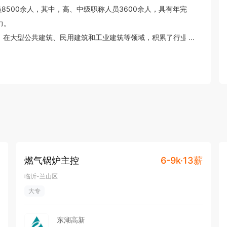
8500余人，其中，高、中级职称人员3600余人，具有年完
。

...
士工作站、博士后科研工作站、技师工作站；主参编国家行
级工法160项，国家级、省级优秀QC成果奖82项，省部级科
南亚等10多个国家和地区，形成了国内外知名的天元品牌，
、行业主管部门以及社会各界的广泛认可和充分信赖。

优质工程奖12项、詹天佑奖1项、中国安装工程优质奖8项、全
燃气锅炉主控
6-9k·13薪
全国文明单位”、“全国先进基层党组织”、“全国五一劳动奖
临沂-兰山区
”、“中国驰名商标”、“中国建筑业50强企业”、“全国优秀施
大专
进单位”、“全国建筑安全生产先进集体”、“全国建筑业科技进
山东省省长质量奖”、“山东省抗震救灾英雄集体”等荣誉称号。

东湖高新