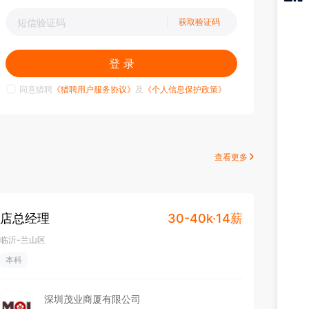
猎聘
获取验证码
APP
登 录
同意猎聘
《猎聘用户服务协议》
及
《个人信息保护政策》
查看更多
店总经理
30-40k·14薪
临沂-兰山区
本科
深圳茂业商厦有限公司