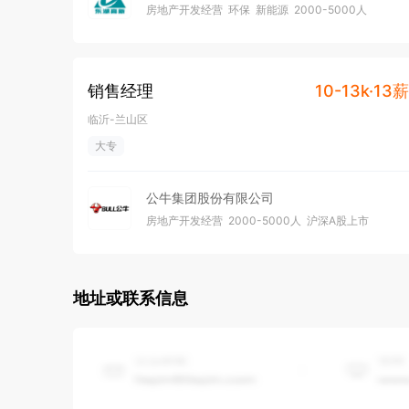
房地产开发经营
环保
新能源
2000-5000人
献”的天元精神，竭诚与海内外各界朋友携手合作，共同
沪深A股上市
销售经理
10-13k·13薪
临沂-兰山区
大专
公牛集团股份有限公司
房地产开发经营
2000-5000人
沪深A股上市
地址或联系信息