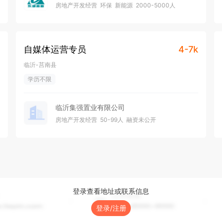
房地产开发经营
环保
新能源
2000-5000人
发展。

沪深A股上市
自媒体运营专员
4-7k
临沂-莒南县
学历不限
临沂集强置业有限公司
房地产开发经营
50-99人
融资未公开
登录查看地址或联系信息
登录/注册