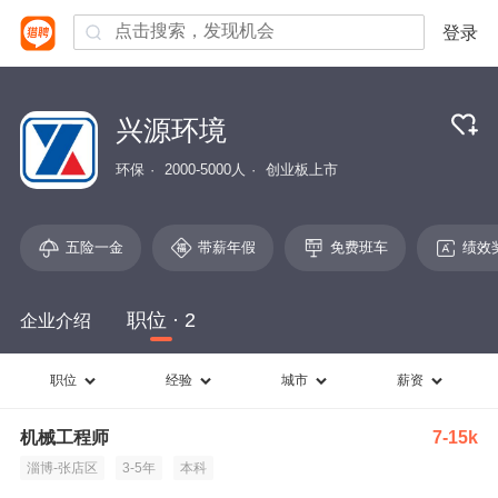
登录
兴源环境
环保
2000-5000人
创业板上市
五险一金
带薪年假
免费班车
绩效
职位 · 2
企业介绍
职位
经验
城市
薪资
机械工程师
7-15k
淄博-张店区
3-5年
本科