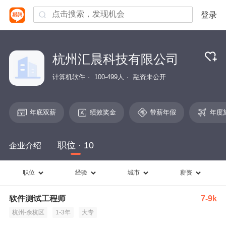
登录
杭州汇晨科技有限公司
计算机软件
100-499人
融资未公开
年底双薪
绩效奖金
带薪年假
年度
职位 · 10
企业介绍
职位
经验
城市
薪资
软件测试工程师
7-9k
杭州-余杭区
1-3年
大专