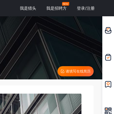
NEW
我是猎头
我是招聘方
登录/注册
邀请应
聘
我的投
递
请填写在线简历
我的收
藏