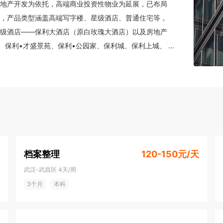
地产开发为依托，高端商业投资性物业为延展，已布局
，产品类型涵盖高端写字楼、星级酒店、普通住宅等，
级酒店——保利大酒店（原白玫瑰大酒店）以及房地产
、保利•才盛景苑、保利•公园家、保利城、保利上城、
...
光、保利锦上印等。公司在建项目包括武汉保利城、保
档案整理
120-150元/天
武汉-武昌区
4天/周
3个月
本科