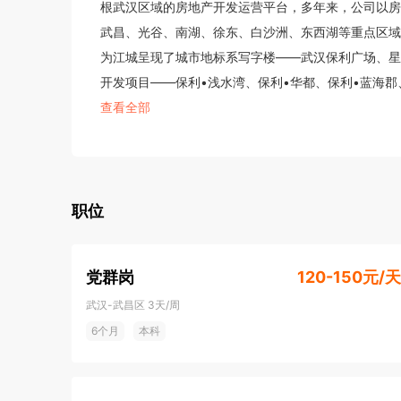
根武汉区域的房地产开发运营平台，多年来，公司以房
武昌、光谷、南湖、徐东、白沙洲、东西湖等重点区域
为江城呈现了城市地标系写字楼——武汉保利广场、星
开发项目——保利•浅水湾、保利•华都、保利•蓝海郡
保利•江锦、保利翡丽公馆、保利悦公馆、保利明玥晨
查看全部
利明玥晨光和保利锦上印等项目。
职位
党群岗
120-150元/天
武汉-武昌区
3天/周
6个月
本科