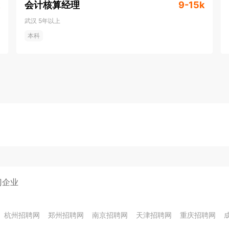
会计核算经理
9-15k
武汉
5年以上
本科
门企业
杭州招聘网
郑州招聘网
南京招聘网
天津招聘网
重庆招聘网