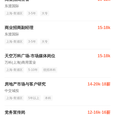
东渡国际
上海-青浦区
3-5年
大专
商业招商副经理
15-18k
东渡国际
上海-青浦区
3-5年
大专
天空万科广场-市场媒体岗位
15-18k
万科(上海)商用置业
上海-青浦区
5-10年
统招本科
房地产市场与客户研究
14-20k·18薪
中交城投
上海-青浦区
5年以上
本科
党务宣传岗
12-16k·16薪