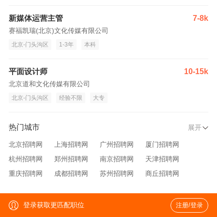
新媒体运营主管
7-8k
赛福凯瑞(北京)文化传媒有限公司
北京-门头沟区
1-3年
本科
平面设计师
10-15k
北京道和文化传媒有限公司
北京-门头沟区
经验不限
大专
热门城市
展开
北京招聘网
上海招聘网
广州招聘网
厦门招聘网
杭州招聘网
郑州招聘网
南京招聘网
天津招聘网
重庆招聘网
成都招聘网
苏州招聘网
商丘招聘网
大连招聘网
济南招聘网
宁波招聘网
无锡招聘网
青岛招聘网
沈阳招聘网
台州招聘网
西安招聘网
登录获取更匹配职位
注册/登录