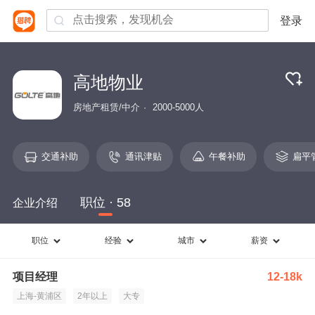
登录
高地物业
房地产租赁/中介
2000-5000人
交通补助
通讯津贴
午餐补助
扁平
职位 · 58
企业介绍
职位
经验
城市
薪资
项目经理
12-18k
上海-黄浦区
2年以上
大专