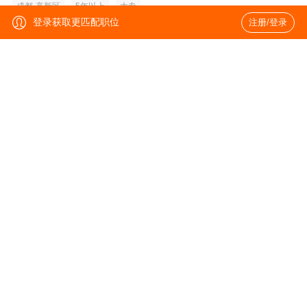
成都-高新区
5年以上
大专
登录获取更匹配职位
注册/登录
物业运营总监
薪资面议
成都-高新区
8年以上
大专
资产管理经理
薪资面议
北京-朝阳区
3年以上
本科
资产管理经理
薪资面议
南京-秦淮区
3年以上
本科
资产管理经理
薪资面议
武汉-武昌区
3年以上
本科
物业多经副总监
薪资面议
武汉-武昌区
5年以上
本科