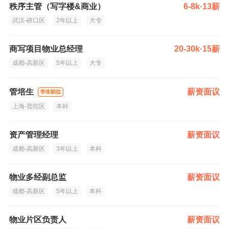
秩序主管（写字楼&商业）
6-8k·13薪
武汉-硚口区
2年以上
大专
商写项目物业总经理
20-30k·15薪
成都-高新区
5年以上
大专
管培生
薪资面议
学生职位
上海-普陀区
本科
资产管理经理
薪资面议
成都-高新区
3年以上
本科
物业多经副总监
薪资面议
成都-高新区
5年以上
本科
物业片区负责人
薪资面议