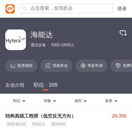
登录
海能达
通信设备
5000-10000人
股票期权
绩效奖金
带薪年假
免费
职位 · 205
企业介绍
职位
经验
城市
薪资
结构高级工程师（低空反无方向）
20-35k
深圳-南山区
8年以上
统招本科