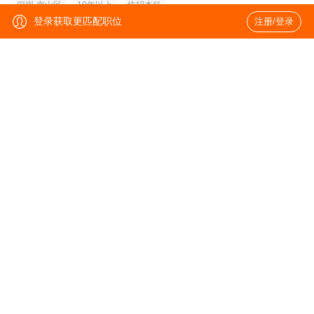
深圳-南山区
10年以上
统招本科
登录获取更匹配职位
注册/登录
BBU射频高工/SE
30-50k·14薪
深圳-南山区
10年以上
统招本科
采购工程师（ODM项目）
15-22k
深圳-龙岗区
5年以上
本科
采购运营专员
15-18k·14薪
深圳-龙岗区
5-10年
统招本科
国际物流高级专员/物流经理（专业岗位）
16-23k·13薪
深圳-龙岗区
5年以上
本科
ISC/LTC流程经理
20-35k
深圳-南山区
8年以上
本科