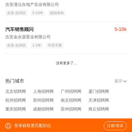
吉安谨沅合地产实业有限公司
吉安-吉州区
5-10年
统招本科
汽车销售顾问
5-10k
吉安金永源置业有限公司
吉安-吉州区
1-3年
学历不限
没有更多了...
热门城市
展开
北京招聘网
上海招聘网
广州招聘网
厦门招聘网
杭州招聘网
郑州招聘网
南京招聘网
天津招聘网
重庆招聘网
成都招聘网
苏州招聘网
商丘招聘网
大连招聘网
济南招聘网
宁波招聘网
无锡招聘网
登录获取更匹配职位
注册/登录
青岛招聘网
沈阳招聘网
台州招聘网
西安招聘网