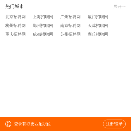
热门城市
展开
北京招聘网
上海招聘网
广州招聘网
厦门招聘网
杭州招聘网
郑州招聘网
南京招聘网
天津招聘网
重庆招聘网
成都招聘网
苏州招聘网
商丘招聘网
大连招聘网
济南招聘网
宁波招聘网
无锡招聘网
青岛招聘网
沈阳招聘网
台州招聘网
西安招聘网
武汉招聘网
登录获取更匹配职位
注册/登录