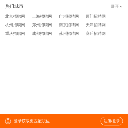
热门城市
展开
北京招聘网
上海招聘网
广州招聘网
厦门招聘网
杭州招聘网
郑州招聘网
南京招聘网
天津招聘网
重庆招聘网
成都招聘网
苏州招聘网
商丘招聘网
大连招聘网
济南招聘网
宁波招聘网
无锡招聘网
青岛招聘网
沈阳招聘网
台州招聘网
西安招聘网
武汉招聘网
登录获取更匹配职位
注册/登录