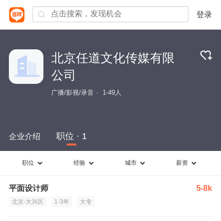
登录
北京任道文化传媒有限
公司
广播/影视/录音
1-49人
职位 · 1
企业介绍
职位
经验
城市
薪资
平面设计师
5-8k
北京-大兴区
1-3年
大专