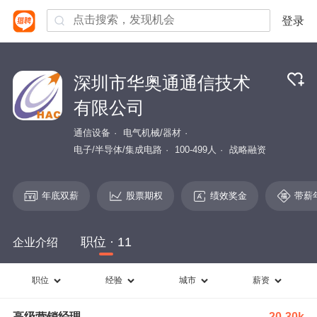
登录
深圳市华奥通通信技术
有限公司
通信设备
电气机械/器材
电子/半导体/集成电路
100-499人
战略融资
年底双薪
股票期权
绩效奖金
带薪
职位 · 11
企业介绍
职位
经验
城市
薪资
高级营销经理
20-30k