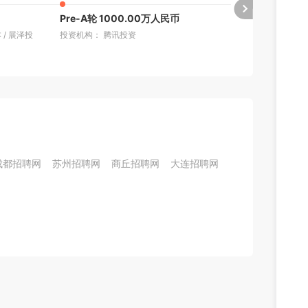
Pre-A轮 1000.00万人民币
天使轮 100
本
/
展泽投
投资机构： 腾讯投资
投资机构： Infinit
成都招聘网
苏州招聘网
商丘招聘网
大连招聘网