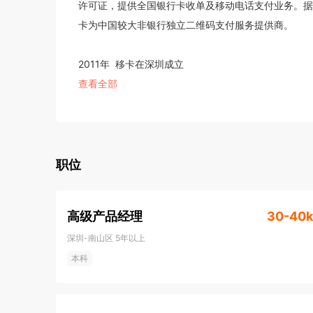
许可证，提供全国银行卡收单及移动电话支付业务。据Oli
卡为中国较大非银行独立二维码支付服务提供商。

2011年  移卡在深圳成立

2012年  获得腾讯的战略投资

查看全部
2013年  子公司乐刷科技成立

2014年  获得央行颁发的支付业务许可证

2015年  发布综合支付解决方案平台

2016年  开始为商户和消费者提供金融科技服务

职位
2017年  当年总支付交易量首度突破2000亿元

2018年  通过支付服务覆盖1.4亿消费者

高级产品经理
30-40k
2019年  总支付交易量超过1.5万亿元

深圳-南山区
5年以上
2020年  在香港上市，股票代码09923
本科