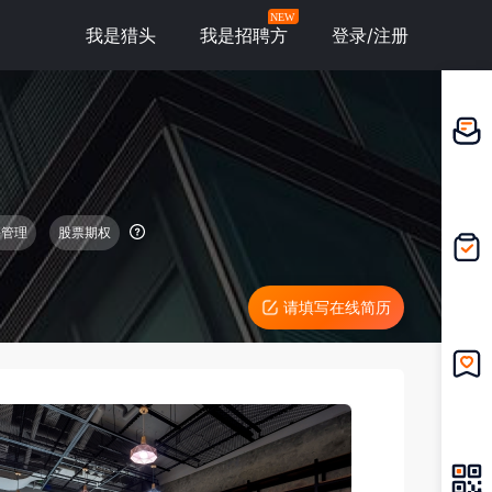
NEW
我是猎头
我是招聘方
登录/注册
邀请应
聘
平管理
股票期权
我的投
递
请填写在线简历
我的收
藏