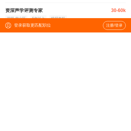
资深声学评测专家
30-60k
深圳-南山区
5年以上
统招本科
登录获取更匹配职位
注册/登录
高级海外电商产品经理（SaaS全球化方向）
25-55k·18薪
东莞-长安镇
5年以上
统招本科
高级测试工程师（电商）
25-55k·18薪
东莞-长安镇
6年以上
统招本科
高级直播项目经理
25-45k
杭州-余杭区
5年以上
统招本科
高级OCR算法工程师
25-45k·16薪
上海-徐汇区
3年以上
统招本科