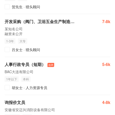
贺先生
·
猎头顾问
开发采购（阀门、卫浴五金生产制造、流体控制设备制造业）
7-8k
某知名公司
融资未公开
1-3年
大专
吕女士
·
猎头顾问
人事行政专员（短期）
5-6k
急聘
BAC大连有限公司
1年以下
本科
胡女士
·
人力资源专员
询报价文员
4-8k
登录获取更匹配职位
注册/登录
安徽省安迈兴消防设备有限公司