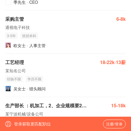
季先生
·
CEO
采购主管
6-8k
通视电子科技
3-5年
统招本科
欧女士
·
人事主管
工艺经理
18-22k·13薪
某知名公司
经验不限
学历不限
吴女士
·
猎头顾问
生产部长 ：机加工，2、企业规模要200人以上的，一线到管理经验
15-18k
某宁波机械/设备公司
融资未公开
登录获取更匹配职位
注册/登录
5-10年
大专