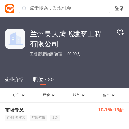
登录
兰州昊天腾飞建筑工程
有限公司
工程管理/勘察/监理
50-99人
职位 · 30
企业介绍
职位
经验
城市
薪资
市场专员
10-15k·13薪
广州-天河区
经验不限
本科