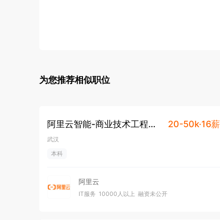
为您推荐相似职位
阿里云智能-商业技术工程师-
20-50k·16薪
泛企业-武汉
武汉
本科
阿里云
IT服务
10000人以上
融资未公开