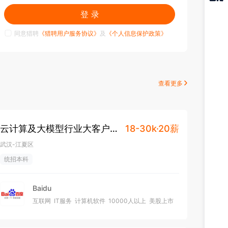
猎聘
登 录
APP
同意猎聘
《猎聘用户服务协议》
及
《个人信息保护政策》
查看更多
云计算及大模型行业大客户销
18-30k·20薪
售
武汉-江夏区
统招本科
Baidu
互联网
IT服务
计算机软件
10000人以上
美股上市