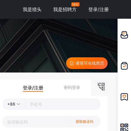
NEW
我是猎头
我是招聘方
登录/注册
邀请应
聘
请填写在线简历
我的投
递
登录/注册
密码登录
+86
我的收
藏
获取验证码