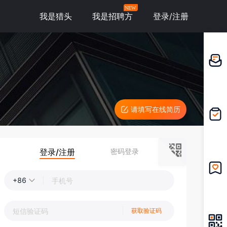
NEW
我是猎头
我是招聘方
登录/注册
邀请应
聘
请填写在线简历
我的投
递
登录/注册
密码登录
+86
我的收
藏
获取验证码