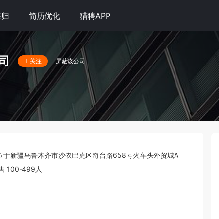
海归
简历优化
猎聘APP
司
屏蔽该公司
关注
6，位于新疆乌鲁木齐市沙依巴克区奇台路658号火车头外贸城A
00-499人 