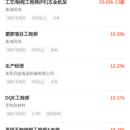
工艺/制程工程师(PE)五金机加
15-20k·13薪
美域同润
深圳-宝安区
10年以上
大专
塑胶项目工程师
15-20k
美域同润
深圳-宝安区
5年以上
本科
生产经理
12-25k
东莞启益电器机械有限公司
深圳-宝安区
5年以上
大专
DQE工程师
12-17k
艾利佳材料
深圳-宝安区
1-3年
统招本科
高级五轴编程工程师&专家
18-28k