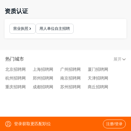
质量关，促进创新成果产业化运作。
资质认证
营业执照
用人单位自主招聘
热门城市
展开
北京招聘网
上海招聘网
广州招聘网
厦门招聘网
杭州招聘网
郑州招聘网
南京招聘网
天津招聘网
重庆招聘网
成都招聘网
苏州招聘网
商丘招聘网
大连招聘网
济南招聘网
宁波招聘网
无锡招聘网
青岛招聘网
沈阳招聘网
台州招聘网
西安招聘网
武汉招聘网
登录获取更匹配职位
注册/登录