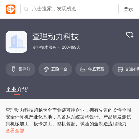
登录
查理动力科技
专业技术服务
100-499人
领导好
五险一金
年底双薪
交通补
企业介绍
查理动力科技超越为全产业链可控企业，拥有先进的柔性全固
安全计算机产业化基地，具备从系统架构设计、产品研发测试
到机械加工、板卡加工、整机装配、试验的全制造流程能力。
公司布局山东、浙江、江西等产业基地，通过从源头到售后的
查看全部
18+全品控流程，做到研发测控、生产管控、售后溯控，严把