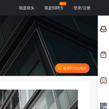
NEW
我是猎头
我是招聘方
登录/注册
邀请应
聘
我的投
递
请填写在线简历
我的收
藏