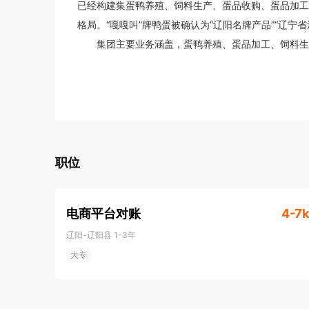
已经构建集蛋鸭养殖、饲料生产、蛋品收购、蛋品加工
格局。“嘎嘎叫”牌鸭蛋被确认为“辽阳名牌产品”“辽宁省消
       集团主要业务涵盖，蛋鸭养殖、蛋品加工、
职位
电商平台对账
4-7k
辽阳-辽阳县
1-3年
大专