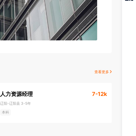
猎聘
APP
查看更多
人力资源经理
7-12k
辽阳-辽阳县
3-5年
本科