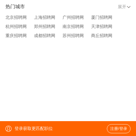
热门城市
展开
北京招聘网
上海招聘网
广州招聘网
厦门招聘网
杭州招聘网
郑州招聘网
南京招聘网
天津招聘网
重庆招聘网
成都招聘网
苏州招聘网
商丘招聘网
大连招聘网
济南招聘网
宁波招聘网
无锡招聘网
青岛招聘网
沈阳招聘网
台州招聘网
西安招聘网
武汉招聘网
登录获取更匹配职位
注册/登录