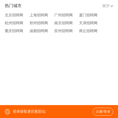
热门城市
展开
北京招聘网
上海招聘网
广州招聘网
厦门招聘网
杭州招聘网
郑州招聘网
南京招聘网
天津招聘网
重庆招聘网
成都招聘网
苏州招聘网
商丘招聘网
大连招聘网
济南招聘网
宁波招聘网
无锡招聘网
青岛招聘网
沈阳招聘网
台州招聘网
西安招聘网
武汉招聘网
登录获取更匹配职位
注册/登录