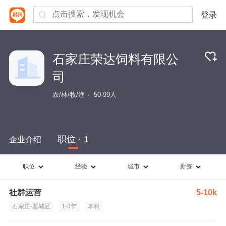
登录
石家庄荣达饲料有限公
司
农/林/牧/渔
50-99人
职位 · 1
企业介绍
职位
经验
城市
薪资
社群运营
5-10k
石家庄-藁城区
1-3年
本科