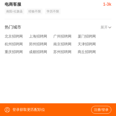
电商客服
1-3k
南阳-社旗县
经验不限
学历不限
热门城市
展开
北京招聘网
上海招聘网
广州招聘网
厦门招聘网
杭州招聘网
郑州招聘网
南京招聘网
天津招聘网
重庆招聘网
成都招聘网
苏州招聘网
商丘招聘网
大连招聘网
济南招聘网
宁波招聘网
无锡招聘网
青岛招聘网
沈阳招聘网
台州招聘网
西安招聘网
武汉招聘网
登录获取更匹配职位
注册/登录