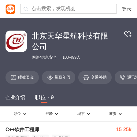
登录
北京天华星航科技有限
公司
网络/信息安全
100-499人
绩效奖金
带薪年假
交通补助
通讯
职位 · 9
企业介绍
职位
经验
城市
薪资
C++软件工程师
15-25k