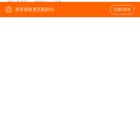
南宁-良庆区
3年以上
大专
登录获取更匹配职位
注册/登录
物流网管经理
10-15k
上海
3年以上
大专
流程管理
10-20k
上海
3-5年
本科
片区网管
10-15k
长沙-浏阳
3年以上
大专
快递KA销售经理
15-30k
武汉-蔡甸区
3-5年
大专
快递KA销售经理
15-30k
金华-义乌
3-5年
大专