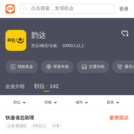
登录
韵达
货运/物流/仓储
10000人以上
绩效奖金
带薪年假
交通补助
通讯
职位 · 142
企业介绍
职位
经验
城市
薪资
快递省总助理
薪资面议
上海-青浦区
5年以上
大专