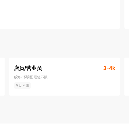
店员/营业员
3-4k
威海-环翠区
经验不限
学历不限