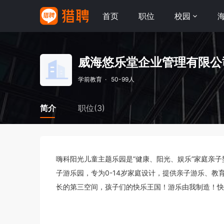
首页
职位
校园
威海悠乐堂企业管理有限公
学前教育
·
50-99人
简介
职位(3)
嗨科阳光儿童主题乐园是“健康、阳光、娱乐”家庭亲
子游乐园，专为0-14岁家庭设计，提供亲子游乐、
长的第三空间，孩子们的快乐王国！游乐由我制造！快