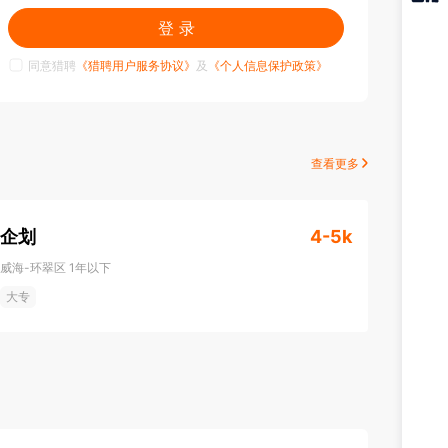
猎聘
登 录
APP
同意猎聘
《猎聘用户服务协议》
及
《个人信息保护政策》
查看更多
企划
4-5k
威海-环翠区
1年以下
大专