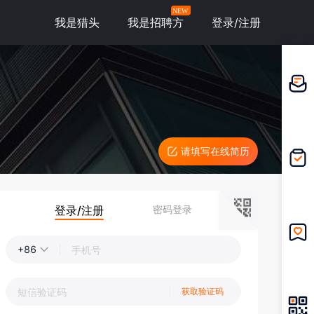
NEW
我是猎头
我是招聘方
登录/注册
邀请应
聘
请填写在线简历
我的投
递
登录/注册
密码登录
+86
我的收
藏
获取验证码