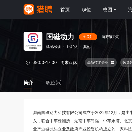
首页
职位
校园
国磁动力
屏蔽该公司
关注
机械/设备
·
1-49人
·
其他
09:00-17:00
周末双休
高新技术企业
领导
交通补助
通讯津贴
午餐补助
简介
职位(5)
湖南国磁动力科技有限公司成立于2022年12月，是
头，联合中车株洲所、湖南中车尚驱、中车永济、北京
业产业链龙头企业及政府产业投资机构成立的一家科技平