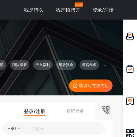
NEW
我是猎头
我是招聘方
登录/注册
邀请应
聘
游
团队聚餐
子女福利
绩效奖金
带薪年假
我的投
递
请填写在线简历
登录/注册
密码登录
我的收
藏
+86