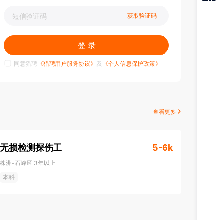
猎聘
获取验证码
APP
登 录
同意猎聘
《猎聘用户服务协议》
及
《个人信息保护政策》
查看更多
无损检测探伤工
5-6k
株洲-石峰区
3年以上
本科