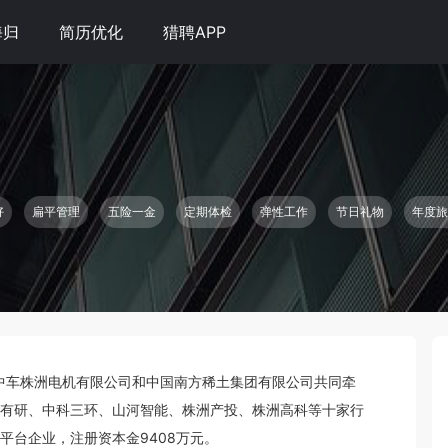
海归
简历优化
猎聘APP
好
扁平管理
五险一金
定期体检
弹性工作
节日礼物
年度旅
由中车株洲电机有限公司和中国南方稀土集团有限公司共同牵
有研、中科三环、山河智能、株洲产投、株洲高科等十家行
台企业，注册资本金9408万元。
