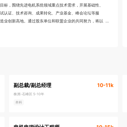
目标，围绕先进电机系统领域重点技术需求，开展基础性、
试认证、技术咨询、成果转化、产业基金、峰会论坛等服
造业创新高地。通过股东单位和联盟企业的共同努力，将以
...
国家级制造业创新平台。

系统制造业创新中心运行近三年，构建了结构合理的人才团
。创新中心搭建了中试成果转化基地，磁性材料检测实验室等科
检测、材料检验检测等能力。国磁公司始终坚持自主研发与
凭借扎实的科研投入和专业的技术水平，先后获评湖南省先
南省专精特新中小企业、湖南省专家工作站、湖南省博士创
誉。
副总裁/副总经理
10-11k
株洲-石峰区
5-10年
本科