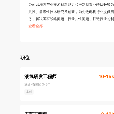
公司以增强产业技术创新能力和推动制造业转型升级为
共性、前瞻性技术研究及创新，为先进电机行业提供测
务，解决国家战略问题，行业共性问题，打造行业的制
公司为载体的先进电机系统技术制造业创新中心建设成
查看全部
依托湖南国磁动力科技有限公司组建的湖南省先进电机
队，现有员工71人，其中研发人员50人，博士8人
研平台，具备了电机检验检测、整机组装、高精度无损
创新，以科技为核心竞争力驱动公司高质量发展，公司
职位
进电机系统制造业创新中心、国家级高新技术企业、湖
新站、湖南省创新型中小企业和湖南省科技型企业等荣
液氢研发工程师
10-15k
株洲-石峰区
3-5年
本科