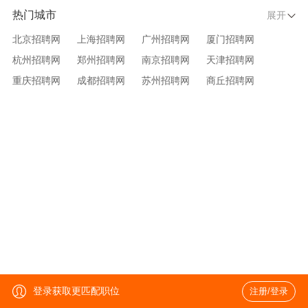
热门城市
展开
北京招聘网
上海招聘网
广州招聘网
厦门招聘网
杭州招聘网
郑州招聘网
南京招聘网
天津招聘网
重庆招聘网
成都招聘网
苏州招聘网
商丘招聘网
大连招聘网
济南招聘网
宁波招聘网
无锡招聘网
青岛招聘网
沈阳招聘网
台州招聘网
西安招聘网
武汉招聘网
登录获取更匹配职位
注册/登录