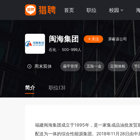
首页
职位
校园
闽海集团
屏蔽该公司
关注
石化
·
500-999人
周末双休
扁平管理
五险一金
定期体检
节
简介
职位(3)
福建闽海集团成立于1995年，是一家集成品油批发
配送为一体的综合性能源集团。2018年11月28日由