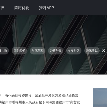
海归
简历优化
猎聘APP
日礼物
团队聚餐
年底双薪
带薪年假
午餐补助
通讯津贴
贸易、石化仓储投资建设、加油站开发运营和成品油物流
中共福州市委福州市人民政府授予闽海集团福州市“商贸发