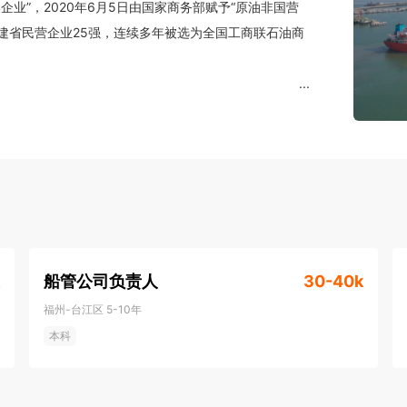
企业”，2020年6月5日由国家商务部赋予“原油非国营
福建省民营企业25强，连续多年被选为全国工商联石油商
...
质量控制体系，坚持供应优质油品，全心全意为客户服
石化企业开展成品油贸易活动，业务覆盖福建、广东、
洲等区域拓展。

6年超过200万吨，2017、2018年超过300万吨，销
0年营业额达340亿元人民币。

船管公司负责人
30-40k
置优越的成品油库，总库容超过80万立方米，构建了较
福州-台江区
5-10年
亿元人民币建设的福州港江阴港区11号、11-1～4号泊位
本科
0万吨级船舶，可存储或装卸汽油、柴油、燃料油等成品
年吞吐量达500万吨。项目一期工程28万立方米储罐区
外贸作业点且通过省级验收，正式开展外贸船舶航运作业。
