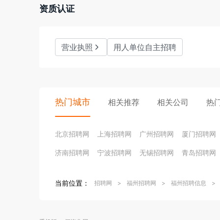
资质认证
集团2012年在广东省中山市民众镇石化工业区投资1.
码头和6万立方米成品油液体化工库区，已于2015年投
营业执照
用人单位自主招聘
这些油库为闽海集团成品油业务提供了有力的支持。

2017年，闽海集团与全球领先的检验、鉴定、测试和
了“SGS闽海实验室”。该实验室投产后已成为福建地
热门城市
相关推荐
相关公司
热
了国际一流第三方检验认证机构和国内民营企业在成品
北京招聘网
上海招聘网
广州招聘网
厦门招聘网
闽海集团目前在福建、广东、浙江三省运营超过40座加
济南招聘网
宁波招聘网
无锡招聘网
青岛招聘网
先进的加油设备和电脑管理系统，不仅供应优质油品，
动力更强劲。为了提供热情周到、高效快捷的服务，从
力求为顾客奉上舒适、愉悦的加油体验。

当前位置：
招聘网
>
福州招聘网
>
福州招聘信息
>
集团重视人才吸收培养和梯队建设。经过多年积累，汇