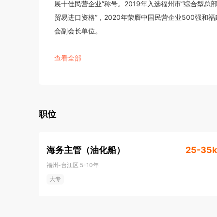
展十佳民营企业”称号。2019年入选福州市“综合型总部
贸易进口资格”，2020年荣膺中国民营企业500强和
会副会长单位。

闽海集团拥有多元、稳定的油品采购渠道及严格的油品
查看全部
务。长年与中石化、中石油、中海油、中化等大型国有
浙江等东南沿海省份并深入内陆地区，同时向长江三角
成品油年销售量连续六年超过100万吨，其中2015、201
职位
售量实现高速增长。2020年销售量突破400万吨，202
海务主管（油化船）
25-35k
闽海集团目前在福建及广东沿海地区运营10个地理位
福州-台江区
5-10年
为完善的成品油供应网络。其中，集团2009年投资10
大专
及配套石化仓储库区，库容量55万立方米，可停靠1
油以及石脑油、芳烃、甲苯、丙酮等十数种化工产品，
已完工， 2017年4月投入运营，并在2018年新增