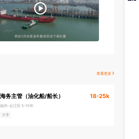
猎聘
APP
查看更多
海务主管（油化船/船长）
18-25k
福州-台江区
5-10年
大专