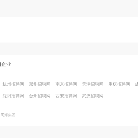
5亿元人民币建设的中山盛鸿油库包括一座5000吨级石化
入运营。

认证机构SGS合作，在江阴港区11号泊位配套仓储区成立
区首个具有全套汽、柴油测试能力的第三方实验室，开启
门企业
油检测领域合作的先例。

杭州招聘网
郑州招聘网
南京招聘网
天津招聘网
重庆招聘网
油站，站内便利店供应商品多达2500种。加油站配备
沈阳招聘网
台州招聘网
西安招聘网
武汉招聘网
并且免费在油品中加入进口添加剂，促使油品更清洁，
引导车辆到收银结算，加油站推行了一整套服务流程，
闽海集团
集众多国内外石油行业精英；给予内部员工广阔的发展