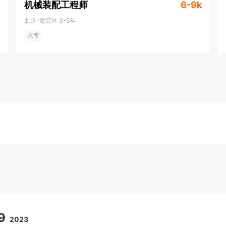
机械装配工程师
6-9k
北京-海淀区
3-5年
大专
9
2023