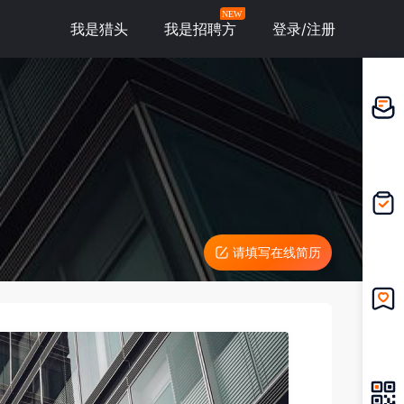
NEW
我是猎头
我是招聘方
登录/注册
邀请应
聘
我的投
递
请填写在线简历
我的收
藏