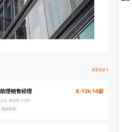
猎聘
APP
查看更多
助理销售经理
8-13k·14薪
北京-海淀区
1-3年
统招本科