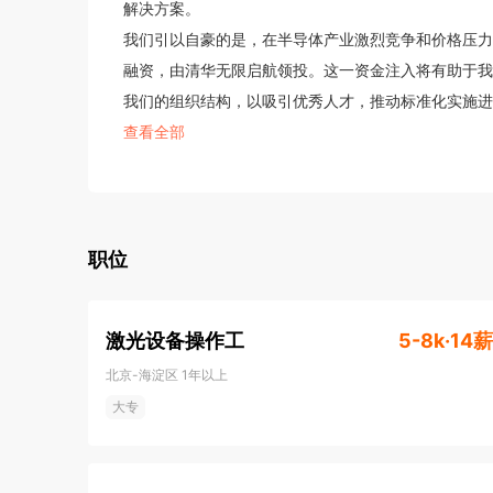
解决方案。

我们引以自豪的是，在半导体产业激烈竞争和价格压力
融资，由清华无限启航领投。这一资金注入将有助于我
我们的组织结构，以吸引优秀人才，推动标准化实施进
北京晶飞半导体有限公司的核心价值观包括品质、服务
查看全部
伴，持续倾听客户的声音，以推动创新性的发展。我们
任和合作，而这些都建立在我们的人才战略之上。

我们热诚欢迎您的加盟，共同开创未来的成功之路。北
职位
激光设备操作工
5-8k·14薪
北京-海淀区
1年以上
大专