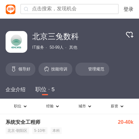
登录
北京三兔数科
IT服务
50-99人
其他
领导好
技能培训
管理规范
职位 · 5
企业介绍
职位
经验
城市
薪资
系统安全工程师
20-40k
北京-朝阳区
5-10年
本科