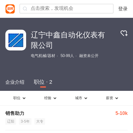
登录
辽宁中鑫自动化仪表有
限公司
电气机械/器材
50-99人
融资未公开
职位 · 2
企业介绍
职位
经验
城市
薪资
销售助力
5-10k
辽阳
3-5年
大专