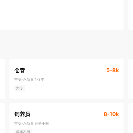
仓管
5-8k
吉安-永新县
1-3年
大专
饲养员
8-10k
吉安-永新县
经验不限
学历不限