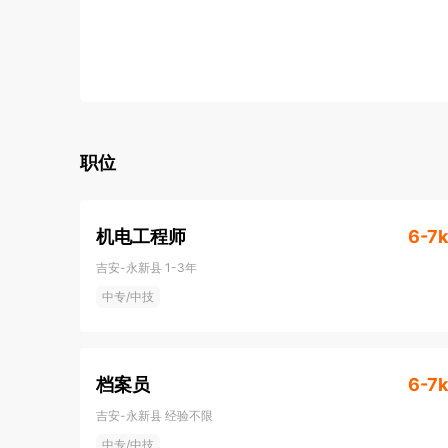
职位
机电工程师
6-7k
吉安-永新县
1-3年
中专/中技
档案员
6-7k
吉安-永新县
经验不限
中专/中技