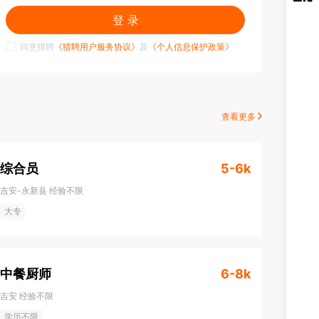
猎聘
登 录
APP
同意猎聘
《猎聘用户服务协议》
及
《个人信息保护政策》
查看更多
综合员
5-6k
吉安-永新县
经验不限
大专
中餐厨师
6-8k
吉安
经验不限
学历不限