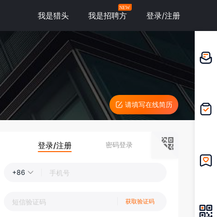
NEW
我是猎头
我是招聘方
登录/注册
邀请应
聘
请填写在线简历
我的投
递
登录/注册
密码登录
+86
我的收
藏
获取验证码