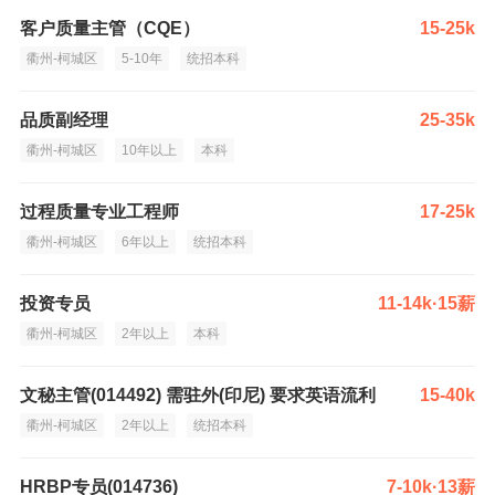
客户质量主管（CQE）
15-25k
衢州-柯城区
5-10年
统招本科
品质副经理
25-35k
衢州-柯城区
10年以上
本科
过程质量专业工程师
17-25k
衢州-柯城区
6年以上
统招本科
投资专员
11-14k·15薪
衢州-柯城区
2年以上
本科
文秘主管(014492) 需驻外(印尼) 要求英语流利
15-40k
衢州-柯城区
2年以上
统招本科
HRBP专员(014736)
7-10k·13薪