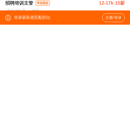
招聘培训主管
12-17k·15薪
学生职位
玉林-博白县
本科
登录获取更匹配职位
注册/登录
工程电气设计主管工程师
30-40k·17薪
匈牙利
8年以上
大专
招聘培训主管（工作地广西博白）
10-20k
玉林-博白县
3年以上
本科
制造部副部长（工作地广西博白）
25-40k
玉林-博白县
8年以上
大专
设备部副部长（工作地广西博白）
25-40k
玉林-博白县
5年以上
统招本科
安环综合专业工程师（工作地广西博白）
10-22k