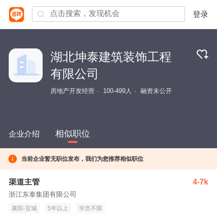
登录
湖北坤泰建筑装饰工程
有限公司
房地产开发经营
100-499人
融资未公开
相似职位
企业介绍
当前企业暂无职位发布，我们为您推荐相似职位
渠道主管
4-7k
浙江东泰集团有限公司
襄阳-宜城
5年以上
学历不限