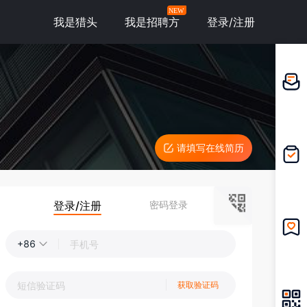
NEW
我是猎头
我是招聘方
登录/注册
邀请应
聘
请填写在线简历
我的投
递
登录/注册
密码登录
+86
我的收
藏
获取验证码