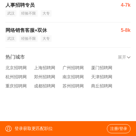
人事招聘专员
4-7k
武汉
经验不限
大专
网络销售客服+双休
5-8k
武汉
经验不限
大专
热门城市
展开
北京招聘网
上海招聘网
广州招聘网
厦门招聘网
杭州招聘网
郑州招聘网
南京招聘网
天津招聘网
重庆招聘网
成都招聘网
苏州招聘网
商丘招聘网
大连招聘网
济南招聘网
宁波招聘网
无锡招聘网
青岛招聘网
沈阳招聘网
台州招聘网
西安招聘网
武汉招聘网
登录获取更匹配职位
注册/登录