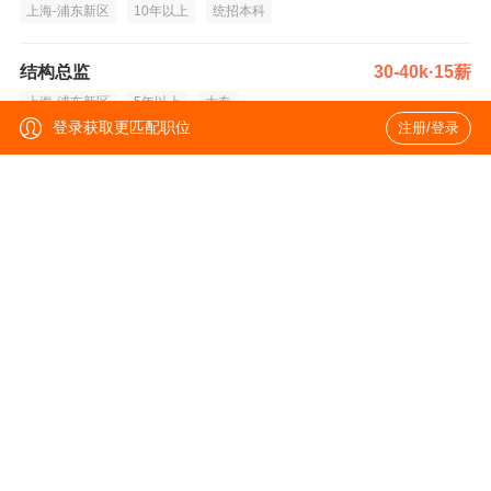
上海-浦东新区
10年以上
统招本科
结构总监
30-40k·15薪
上海-浦东新区
5年以上
大专
登录获取更匹配职位
注册/登录
HRBP
8-12k
宜宾-翠屏区
3年以上
统招本科
MC专员
6-8k
宜宾-翠屏区
1-3年
大专
驻厂PIE工程师
20-25k
印度
3年以上
统招本科
模具经理
22-28k·15薪
宜宾-翠屏区
5-10年
大专