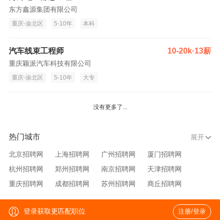
东方鑫源集团有限公司
重庆-渝北区
5-10年
本科
汽车线束工程师
10-20k·13薪
重庆颖派汽车科技有限公司
重庆-渝北区
5-10年
大专
没有更多了...
热门城市
展开
北京招聘网
上海招聘网
广州招聘网
厦门招聘网
杭州招聘网
郑州招聘网
南京招聘网
天津招聘网
重庆招聘网
成都招聘网
苏州招聘网
商丘招聘网
大连招聘网
济南招聘网
宁波招聘网
无锡招聘网
登录获取更匹配职位
注册/登录
青岛招聘网
沈阳招聘网
台州招聘网
西安招聘网