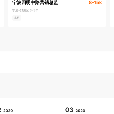
宁波四明中路营销总监
8-15k
宁波-鄞州区
3-5年
本科
2
03
2020
2020