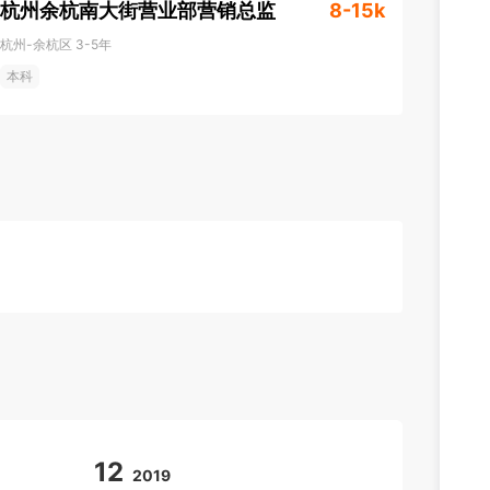
杭州余杭南大街营业部营销总监
8-15k
杭州-余杭区
3-5年
本科
12
01
2019
2019