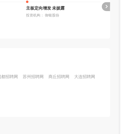
主板定向增发 未披露
主板定向增发 
投资机构： 御银股份
投资机构： 未
成都招聘网
苏州招聘网
商丘招聘网
大连招聘网