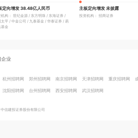
板定向增发 38.48亿人民币
主板定向增发 未披露
资机构： 世纪金源
/
东方明珠
/
东海证券
/
投资机构： 招商证券
国太平
/
中金公司
/
九泰基金
/
华泰证券
/
易
达基金
门企业
杭州招聘网
郑州招聘网
南京招聘网
天津招聘网
重庆招聘网
沈阳招聘网
台州招聘网
西安招聘网
武汉招聘网
中信建投证券股份有限公司