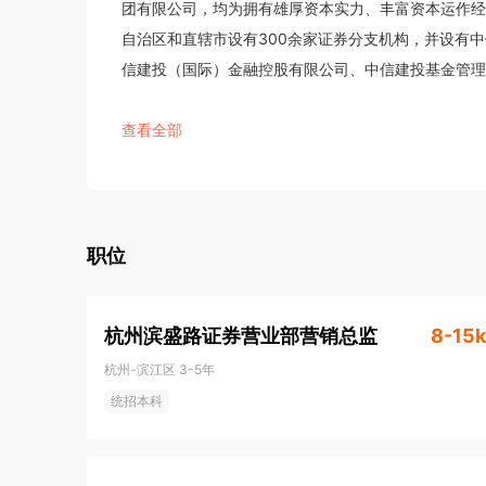
团有限公司，均为拥有雄厚资本实力、丰富资本运作经
自治区和直辖市设有300余家证券分支机构，并设有
信建投（国际）金融控股有限公司、中信建投基金管理
2016年12月9日，中信建投证券在香港联交所上市，股票
查看全部
交易所主板上市，股票代码601066.SH。中信建
融服务过程中建立了良好的声誉，是国内证券行业首批
之一。
职位
杭州滨盛路证券营业部营销总监
8-15k
杭州-滨江区
3-5年
统招本科