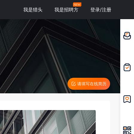
NEW
我是猎头
我是招聘方
登录/注册
邀请应
聘
我的投
递
请填写在线简历
我的收
藏