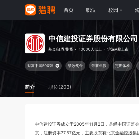
首页
职位
校园
中信建投证券股份有限公司
基金/证券/期货
·
10000人以上
·
沪深A股上市
财富中国500强
绩效奖金
带薪年假
定期体检
简介
职位(203)
中信建投证券成立于2005年11月2日，是经中国证
京，注册资本77.57亿元，主要股东有北京金融控股