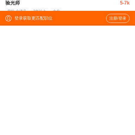
验光师
5-7k
廊坊-永清县
2年以上
大专
登录获取更匹配职位
注册/登录
视光店长
7-11k
廊坊-永清县
1-3年
大专
董事会秘书
50-60k
沈阳-皇姑区
10年以上
统招本科
AI研发团队负责人（眼科医疗AI方向）
35-60k
沈阳-皇姑区
8年以上
硕士
经营院长
30-50k
沈阳-皇姑区
8年以上
本科
品牌营销总监
45-60k