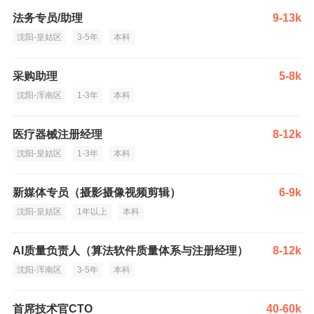
法务专员/助理
9-13k
沈阳-皇姑区
3-5年
本科
采购助理
5-8k
沈阳-浑南区
1-3年
本科
医疗器械注册经理
8-12k
沈阳-皇姑区
1-3年
本科
新媒体专员（摄影摄像视频剪辑）
6-9k
沈阳-皇姑区
1年以上
本科
AI质量负责人（算法软件质量体系与注册经理）
8-12k
沈阳-浑南区
3-5年
本科
首席技术官CTO
40-60k