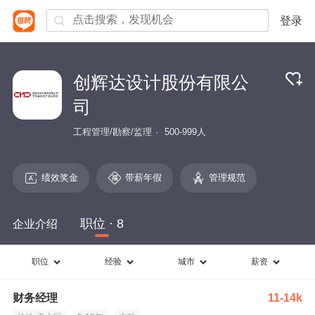
登录
创辉达设计股份有限公
司
工程管理/勘察/监理
500-999人
绩效奖金
带薪年假
管理规范
职位 · 8
企业介绍
职位
经验
城市
薪资
财务经理
11-14k