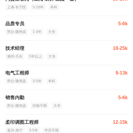
上海-长宁区
5-10年
本科
品质专员
5-6k
邢台-隆尧县
1-3年
大专
技术经理
18-25k
滁州-天长
5年以上
大专
电气工程师
9-13k
邢台-隆尧县
3-5年
本科
销售内勤
5-6k
邢台-隆尧县
经验不限
大专
柔印调图工程师
12-15k
嘉兴-海宁
3-5年
学历不限