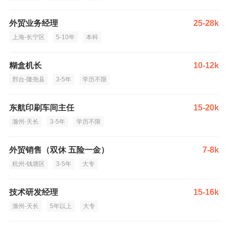
外贸业务经理
25-28k
上海-长宁区
5-10年
本科
糊盒机长
10-12k
邢台-隆尧县
3-5年
学历不限
东航印刷车间主任
15-20k
滁州-天长
3-5年
学历不限
外贸销售（双休 五险一金）
7-8k
杭州-钱塘区
3-5年
大专
技术研发经理
15-16k
滁州-天长
5年以上
大专