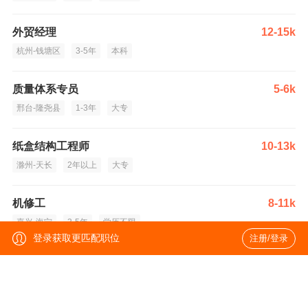
外贸经理
12-15k
杭州-钱塘区
3-5年
本科
质量体系专员
5-6k
邢台-隆尧县
1-3年
大专
纸盒结构工程师
10-13k
滁州-天长
2年以上
大专
机修工
8-11k
嘉兴-海宁
3-5年
学历不限
登录获取更匹配职位
注册/登录
工艺/制程工程师(PE)
薪资面议
滁州-天长
5年以上
大专