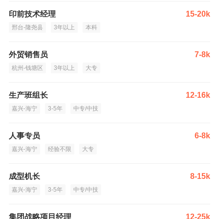
印前技术经理
15-20k
邢台-隆尧县
3年以上
本科
外贸销售员
7-8k
杭州-钱塘区
3年以上
大专
生产班组长
12-16k
嘉兴-海宁
3-5年
中专/中技
人事专员
6-8k
嘉兴-海宁
经验不限
大专
成型机长
8-15k
嘉兴-海宁
3-5年
中专/中技
集团战略项目经理
12-25k