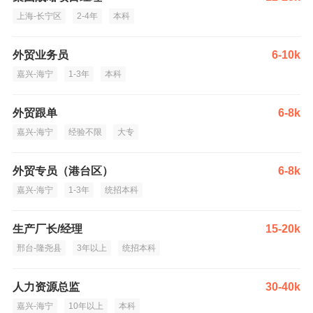
上海-长宁区
2-4年
本科
外贸业务员
6-10k
嘉兴-海宁
1-3年
本科
外贸跟单
6-8k
嘉兴-海宁
经验不限
大专
外贸专员（港台区）
6-8k
嘉兴-海宁
1-3年
统招本科
生产厂长/经理
15-20k
邢台-隆尧县
3年以上
统招本科
人力资源总监
30-40k
嘉兴-海宁
10年以上
本科