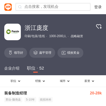
登录
浙江庞度
印刷/包装/造纸
1000-2000人
战略融资
领导好
扁平管理
绩效奖金
职位 · 52
企业介绍
职位
经验
城市
薪资
装备制造经理
20-28k
邢台-隆尧县
5-10年
统招本科