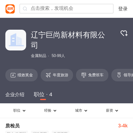
登录
辽宁巨尚新材料有限公
司
金属制品
50-99人
绩效奖金
年度旅游
免费班车
领导
职位 · 4
企业介绍
职位
经验
城市
薪资
质检员
3-4k