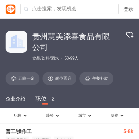
登录
贵州慧美添喜食品有限
公司
食品/饮料/酒水
50-99人
五险一金
岗位晋升
午餐补助
职位 · 2
企业介绍
职位
经验
城市
薪资
普工/操作工
5-8k