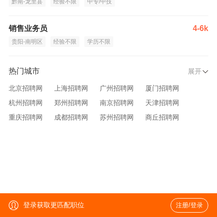
黔南-龙里县
经验不限
中专/中技
销售业务员
4-6k
贵阳-南明区
经验不限
学历不限
热门城市
展开
北京招聘网
上海招聘网
广州招聘网
厦门招聘网
杭州招聘网
郑州招聘网
南京招聘网
天津招聘网
重庆招聘网
成都招聘网
苏州招聘网
商丘招聘网
大连招聘网
济南招聘网
宁波招聘网
无锡招聘网
青岛招聘网
沈阳招聘网
台州招聘网
西安招聘网
武汉招聘网
登录获取更匹配职位
注册/登录